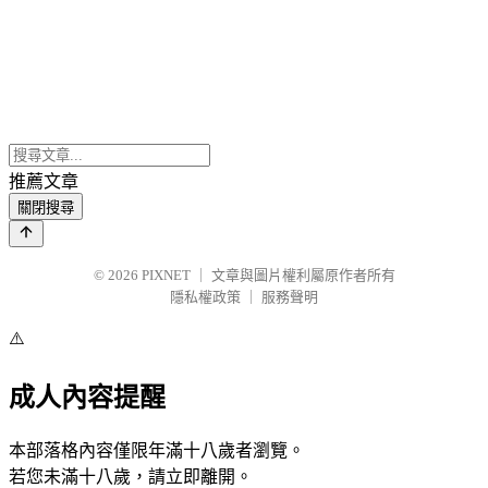
推薦文章
關閉搜尋
© 2026
PIXNET
｜
文章與圖片權利屬原作者所有
隱私權政策
｜
服務聲明
⚠️
成人內容提醒
本部落格內容僅限年滿十八歲者瀏覽。
若您未滿十八歲，請立即離開。