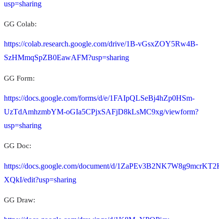
usp=sharing
GG Colab: 
https://colab.research.google.com/drive/1B-vGsxZOY5Rw4B-
SzHMmqSpZB0EawAFM?usp=sharing
GG Form: 
https://docs.google.com/forms/d/e/1FAIpQLSeBj4hZp0HSm-
UzTdAmhzmbYM-oGIa5CPjxSAFjD8kLsMC9xg/viewform?
usp=sharing
GG Doc: 
https://docs.google.com/document/d/1ZaPEv3B2NK7W8g9mcrKT
XQkI/edit?usp=sharing
GG Draw: 